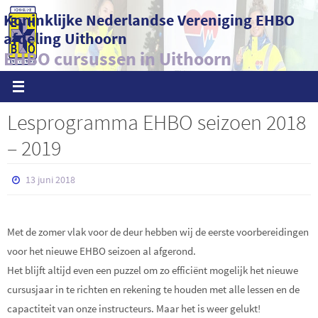
Ga
Koninklijke Nederlandse Vereniging EHBO
naar
afdeling Uithoorn
de
EHBO cursussen in Uithoorn
inhoud
Lesprogramma EHBO seizoen 2018
– 2019
13 juni 2018
Met de zomer vlak voor de deur hebben wij de eerste voorbereidingen
voor het nieuwe EHBO seizoen al afgerond.
Het blijft altijd even een puzzel om zo efficiënt mogelijk het nieuwe
cursusjaar in te richten en rekening te houden met alle lessen en de
capactiteit van onze instructeurs. Maar het is weer gelukt!