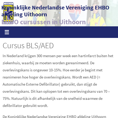
Ga
Koninklijke Nederlandse Vereniging EHBO
naar
afdeling Uithoorn
de
EHBO cursussen in Uithoorn
inhoud
Cursus BLS/AED
In Nederland krijgen 300 mensen per week een hartinfarct buiten het
ziekenhuis, waarbij ze moeten worden gereanimeerd. De
overlevingskans is ongeveer 10-15%. Hoe eerder je begint met
reanimeren hoe hoger de overlevingskans. Wordt een AED (=
Automatische Externe Defibrillator) gebruikt, dan stijgt de
overlevingskans. Dit kan oplopen tot een overlevingskans van 70 –
75%. Natuurlijk is dit afhankelijk van de snelheid waarmee de
defibrillator gebruikt wordt.
De Koninklijke Nederlandse Vereniging EHBO afdeling Uithoorn