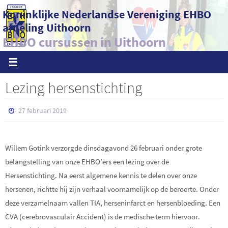
Ga
Koninklijke Nederlandse Vereniging EHBO
naar
afdeling Uithoorn
de
EHBO cursussen in Uithoorn
inhoud
Lezing hersenstichting
27 februari 2019
Willem Gotink verzorgde dinsdagavond 26 februari onder grote
belangstelling van onze EHBO’ers een lezing over de
Hersenstichting. Na eerst algemene kennis te delen over onze
hersenen, richtte hij zijn verhaal voornamelijk op de beroerte. Onder
deze verzamelnaam vallen TIA, herseninfarct en hersenbloeding. Een
CVA (cerebrovasculair Accident) is de medische term hiervoor.